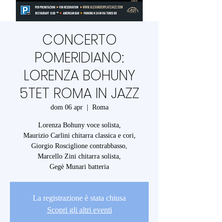
CONCERTO
POMERIDIANO:
LORENZA BOHUNY
5TET ROMA IN JAZZ
dom 06 apr
  |  
Roma
Lorenza Bohuny voce solista,
Maurizio Carlini chitarra classica e cori,
Giorgio Rosciglione contrabbasso,
Marcello Zini chitarra solista,
Gegè Munari batteria
La registrazione è stata chiusa
Scopri gli altri eventi