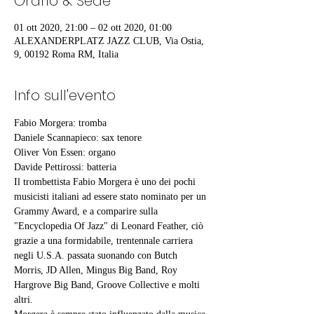
Orario & Sede
01 ott 2020, 21:00 – 02 ott 2020, 01:00
ALEXANDERPLATZ JAZZ CLUB, Via Ostia,
9, 00192 Roma RM, Italia
Info sull'evento
Fabio Morgera: tromba
Daniele Scannapieco: sax tenore
Oliver Von Essen: organo
Davide Pettirossi: batteria
Il trombettista Fabio Morgera è uno dei pochi 
musicisti italiani ad essere stato nominato per un 
Grammy Award, e a comparire sulla 
"Encyclopedia Of Jazz" di Leonard Feather, ciò 
grazie a una formidabile, trentennale carriera 
negli U.S.A. passata suonando con Butch 
Morris, JD Allen, Mingus Big Band, Roy 
Hargrove Big Band, Groove Collective e molti 
altri.