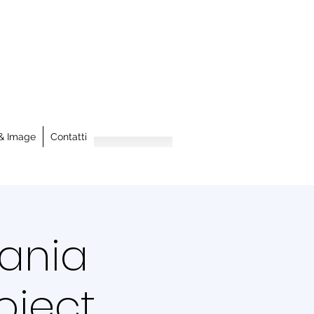
& Image
Contatti
fania
oject