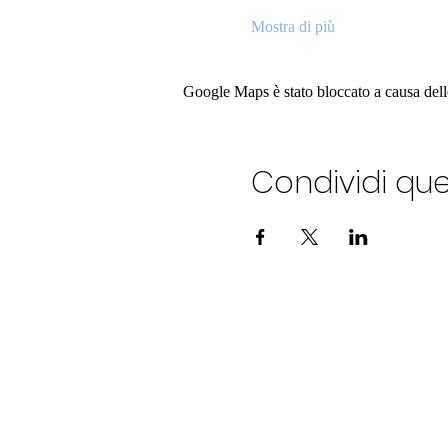
Mostra di più
Google Maps è stato bloccato a causa delle 
Condividi qu
ALEXANDERPLATZ JAZZ C
Via Ostia ,9 - Roma
06 86 78 12 96
Tel.: