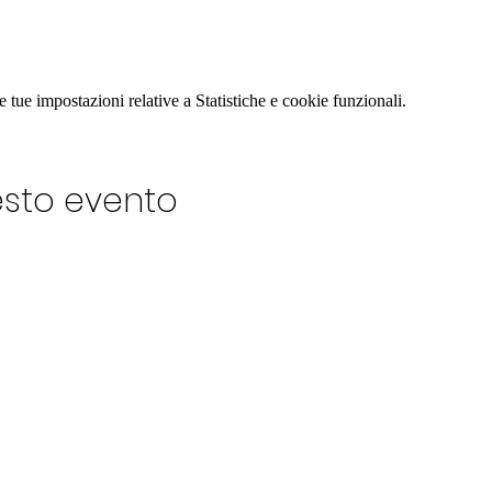
tue impostazioni relative a Statistiche e cookie funzionali.
esto evento
LUB
Fondatore: Giampiero 
Direzione artistica: Eug