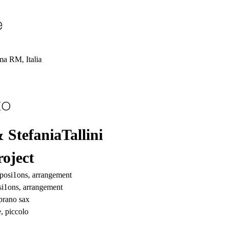
e
a RM, Italia
to
 StefaniaTallini
oject
mposi1ons, arrangement
osi1ons, arrangement
oprano sax
e, piccolo