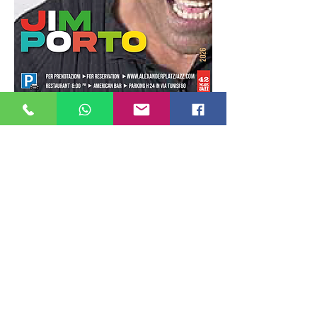
Mostra di più
Condividi questo evento
ALEXANDERPLATZ JAZZ CLUB
Via Ostia ,9 - Roma