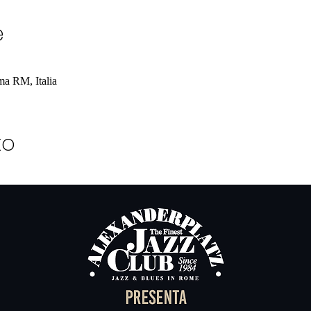
e
a RM, Italia
to