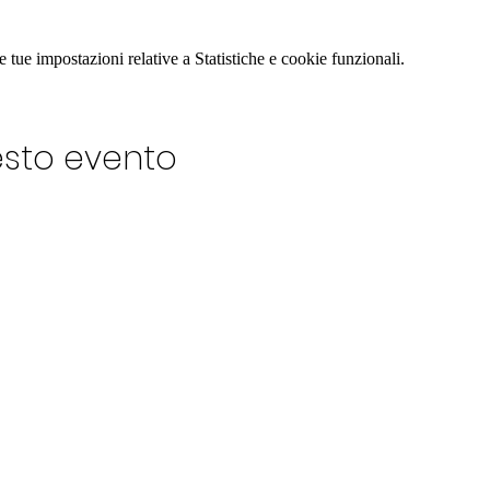
tue impostazioni relative a Statistiche e cookie funzionali.
esto evento
LUB
Fondatore: Giampiero 
Direzione artistica: Eug
Presidente Ass. Cult. 