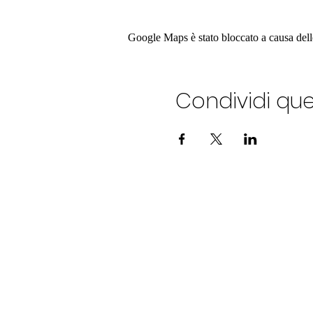
Google Maps è stato bloccato a causa delle 
Condividi qu
ALEXANDERPLATZ JAZZ C
Via Ostia ,9 - Roma
06 86 78 12 96
Tel.:
PRENOTAZIONI