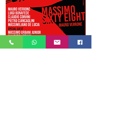
Condividi questo evento
ALEXANDERPLATZ JAZZ CLUB
Via Ostia ,9 - Roma
06 86 78 12 96
Tel.: