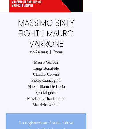
MASSIMO SIXTY
EIGHT!! MAURO
VARRONE
sab 24 mag
  |  
Roma
Mauro Verrone
Luigi Bonafede
Claudio Corvini
Pietro Ciancaglini
Massimiliano De Lucia
special guest
Massimo Urbani Junior
Maurizio Urbani
La registrazione è stata chiusa