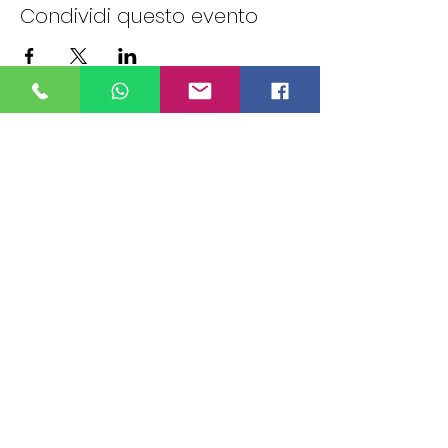
Condividi questo evento
ALEXANDERPLATZ JAZZ CLUB
Via Ostia ,9 - Roma
06 86 78 12 96
Tel.:
PRENOTAZIONI
+39 349 977 0309
WHATSAPP :
prenotazioni.alexanderplatz@gmail.com
Fondatore: Giampiero Rubei
Direzione artistica: Eugenio Rubei
Presidente Ass. Cult. Sound&Image:
Eugenio Rubei