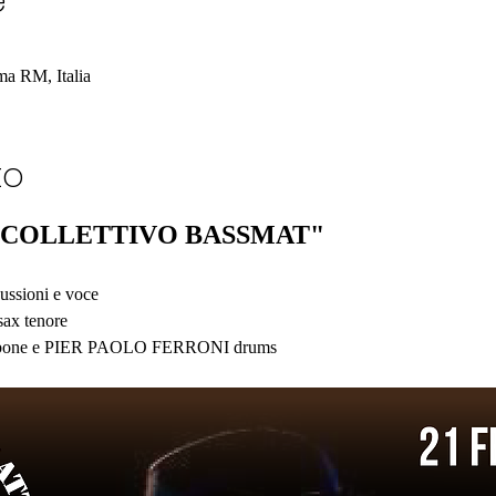
e
a RM, Italia
to
"COLLETTIVO BASSMAT"
sioni e voce
x tenore
ne e PIER PAOLO FERRONI drums