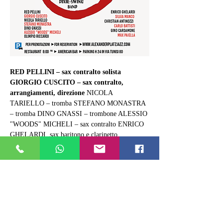
RED PELLINI – sax contralto solista 
GIORGIO CUSCITO – sax contralto, 
arrangiamenti, direzione
 NICOLA 
TARIELLO – tromba STEFANO MONASTRA 
– tromba DINO GNASSI – trombone ALESSIO 
"WOODS" MICHELI – sax contralto ENRICO 
GHELARDI, sax baritono e clarinetto 
OLIMPIO RICCARDI sax tenore GINO 
CARDAMONE chitarra SILVIA MANCO 
pianoforte  CHRISTIAN ANTINOZZI  
contrabbasso CARLO BATTISTI, batteria  
Special Guest: MAX PAIELLA - voce