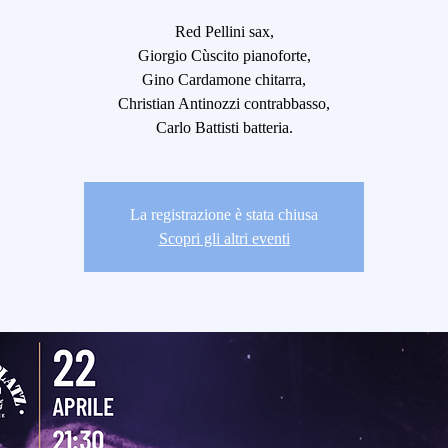
Red Pellini sax,
Giorgio Cùscito pianoforte,
Gino Cardamone chitarra,
Christian Antinozzi contrabbasso,
Carlo Battisti batteria.
La registrazione è stata chiusa
Scopri gli altri eventi