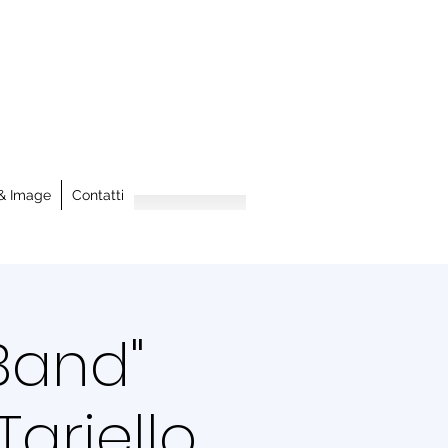
& Image
Contatti
 Band"
Tariello