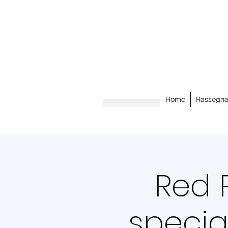
Home
Rassegn
Red P
special