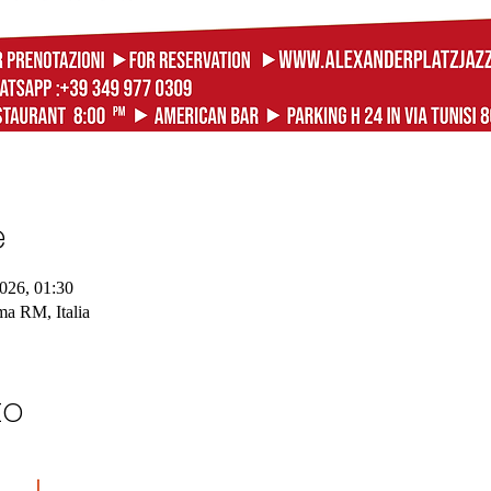
e
026, 01:30
a RM, Italia
to