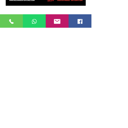
Mostra di più
Condividi questo evento
ALEXANDERPLATZ JAZZ CLUB
Via Ostia ,9 - Roma
06 86 78 12 96
Tel.:
PRENOTAZIONI
+39 349 977 0309
WHATSAPP :