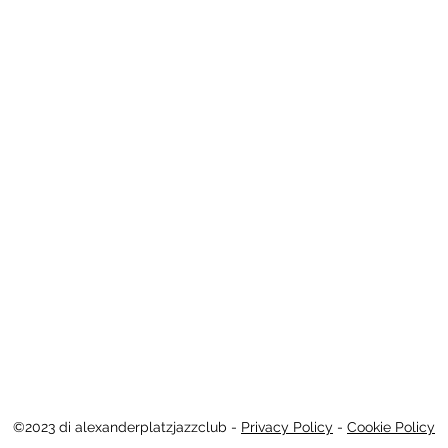
LUB
Fondatore: Giampiero 
Direzione artistica: Eug
Presidente Ass. Cult. 
09
©2023 di alexanderplatzjazzclub -
Privacy Policy
-
Cookie Policy