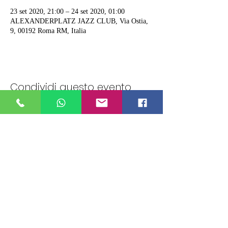
23 set 2020, 21:00 – 24 set 2020, 01:00
ALEXANDERPLATZ JAZZ CLUB, Via Ostia,
9, 00192 Roma RM, Italia
Condividi questo evento
ALEXANDERPLATZ JAZZ CLUB
Via Ostia ,9 - Roma
06 86 78 12 96
Tel.:
PRENOTAZIONI
+39 349 977 0309
WHATSAPP :