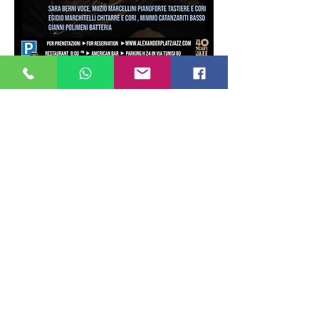
Condividi questo evento
ALEXANDERPLATZ JAZZ CLUB
Via Ostia ,9 - Roma
06 86 78 12 96
Tel.:
PRENOTAZIONI