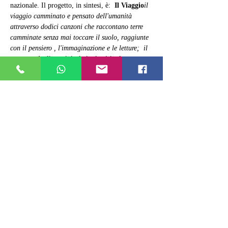
nazionale. Il progetto, in sintesi, è:  
Il Viaggio
il 
viaggio camminato e pensato dell'umanità 
attraverso dodici canzoni che raccontano terre 
camminate senza mai toccare il suolo, raggiunte 
con il pensiero , l'immaginazione e le letture;  il 
percorso degli uomini , le ingiustizie, la pace…
Mostra di più
Condividi questo evento
ALEXANDERPLATZ JAZZ CLUB
Via Ostia ,9 - Roma
06 86 78 12 96
Tel.: