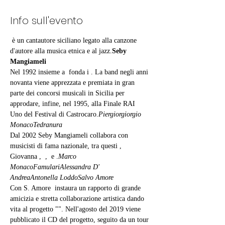
Info sull'evento
 è un cantautore siciliano legato alla canzone 
d'autore alla musica etnica e al jazz.
Seby 
Mangiameli
Nel 1992 insieme a 
 fonda i 
. La band negli anni 
novanta viene apprezzata e premiata in gran 
parte dei concorsi musicali in Sicilia per 
approdare, infine, nel 1995, alla Finale RAI 
Uno del Festival di Castrocaro.
Piergiorgiorgio 
Monaco
Tedranura
Dal 2002 Seby Mangiameli collabora con 
musicisti di fama nazionale, tra questi 
, 
Giovanna 
, 
 , 
 e 
.
Marco 
Monaco
Famulari
Alessandra D' 
Andrea
Antonella Loddo
Salvo Amore
Con S. Amore  instaura un rapporto di grande 
amicizia e stretta collaborazione artistica dando 
vita al progetto "
". Nell'agosto del 2019 viene 
pubblicato il CD del progetto, seguito da un tour 