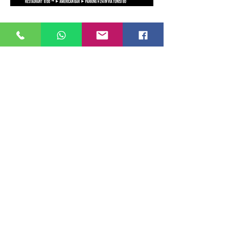
Mostra di più
Condividi questo evento
ALEXANDERPLATZ JAZZ CLUB
Via Ostia ,9 - Roma
06 86 78 12 96
Tel.:
PRENOTAZIONI
+39 349 977 0309
WHATSAPP :