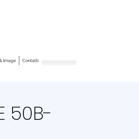
& Image
Contatti
E 50B-